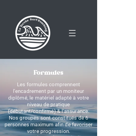
Formules
Les formules comprennent
l'encadrement par un moniteur
diplômé, le matériel adapté à votre
niveau de pratique
(débutant/confirmé) & l'assurance.
Nos groupes sont constitués de 6
personnes maximum afin de favoriser
votre progression.